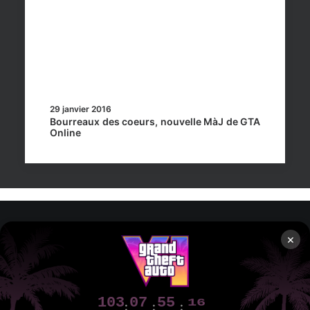
29 janvier 2016
Bourreaux des coeurs, nouvelle MàJ de GTA
Online
×
Rockstar Mag’, Copyright © 2013-2026 – Tous droits réservés
– Politiq
103
07
55
15