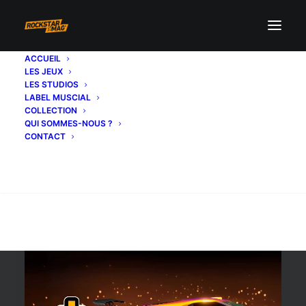
ACCUEIL
LES JEUX
rockstarg
LES STUDIOS
LABEL MUSCIAL
COLLECTION
QUI SOMMES-NOUS ?
CONTACT
Recherche