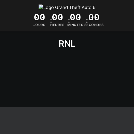
UEIL
LES JEUX
LES STUDIOS
LABEL MUSCIAL
COLLECTI
00
00
00
00
JOURS
HEURES
MINUTES
SECONDES
RNL