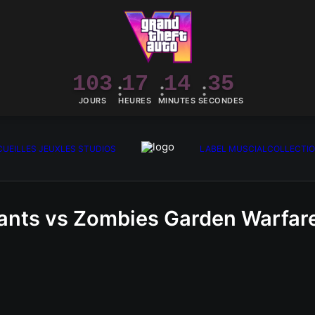
103
17
14
35
JOURS
HEURES
MINUTES
SECONDES
UEIL
LES JEUX
LES STUDIOS
LABEL MUSCIAL
COLLECTI
ants vs Zombies Garden Warfar