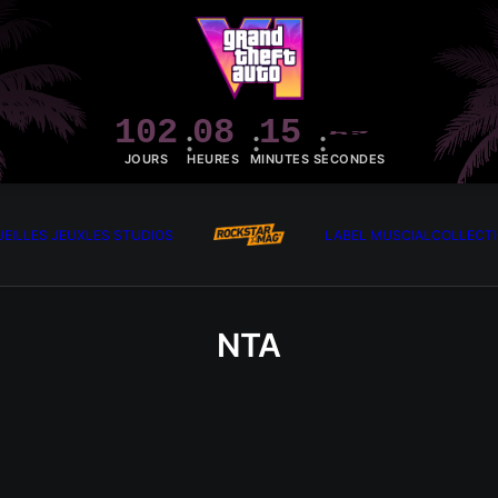
102
08
15
51
JOURS
HEURES
MINUTES
SECONDES
EIL
LES JEUX
LES STUDIOS
LABEL MUSCIAL
COLLECT
NTA