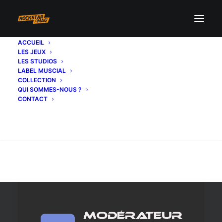
ACCUEIL
LES JEUX
Modo
LES STUDIOS
LABEL MUSCIAL
COLLECTION
QUI SOMMES-NOUS ?
CONTACT
Recherche