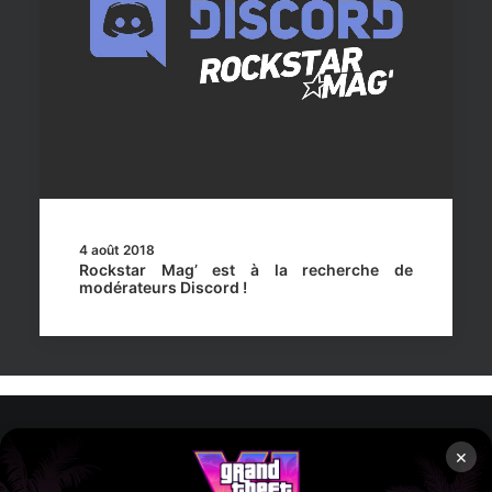
4 août 2018
Rockstar Mag’ est à la recherche de
modérateurs Discord !
×
Rockstar Mag’, Copyright © 2013-2026 – Tous droits réservés
– Politiq