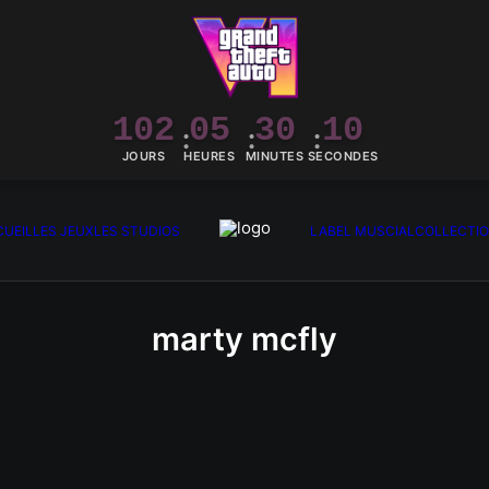
102
05
30
10
JOURS
HEURES
MINUTES
SECONDES
UEIL
LES JEUX
LES STUDIOS
LABEL MUSCIAL
COLLECTI
marty mcfly