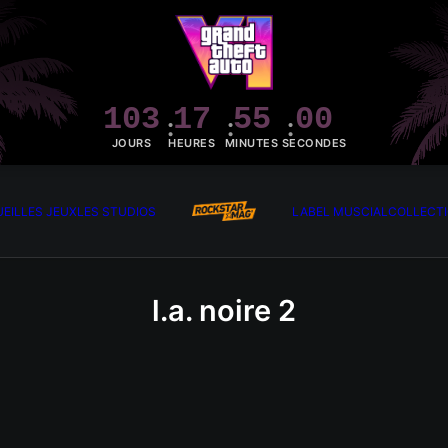
103
17
55
00
JOURS
HEURES
MINUTES
SECONDES
EIL
LES JEUX
LES STUDIOS
LABEL MUSCIAL
COLLECT
l.a. noire 2