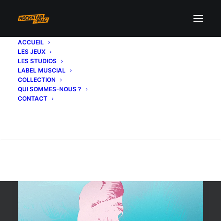
ACCUEIL
LES JEUX
gta vice city the definitive
LES STUDIOS
LABEL MUSCIAL
edition
COLLECTION
QUI SOMMES-NOUS ?
CONTACT
Recherche