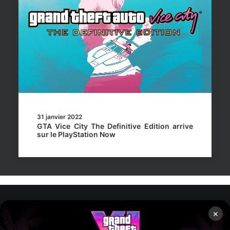
31 janvier 2022
GTA Vice City The Definitive Edition arrive
sur le PlayStation Now
×
Rockstar Mag’, Copyright © 2013-2026 – Tous droits réservés
– Politiq