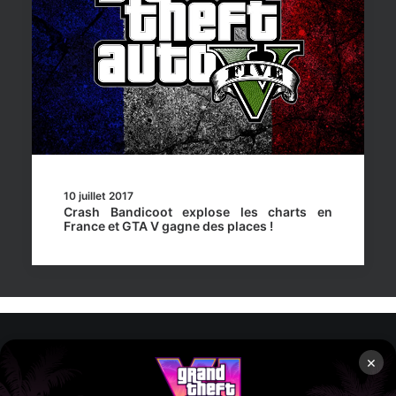
10 juillet 2017
Crash Bandicoot explose les charts en
France et GTA V gagne des places !
×
Rockstar Mag’, Copyright © 2013-2026 – Tous droits réservés
– Politiq