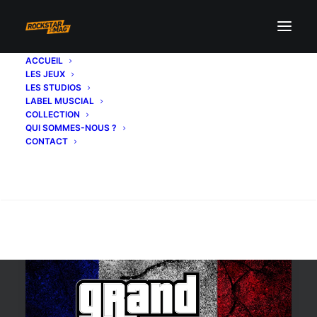
ACCUEIL
LES JEUX
crash bandicoot
LES STUDIOS
LABEL MUSCIAL
COLLECTION
QUI SOMMES-NOUS ?
CONTACT
Recherche