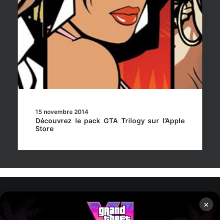
15 novembre 2014
Découvrez le pack GTA Trilogy sur l’Apple
Store
×
Rockstar Mag’, Copyright © 2013-2026 – Tous droits réservés
– Politiq