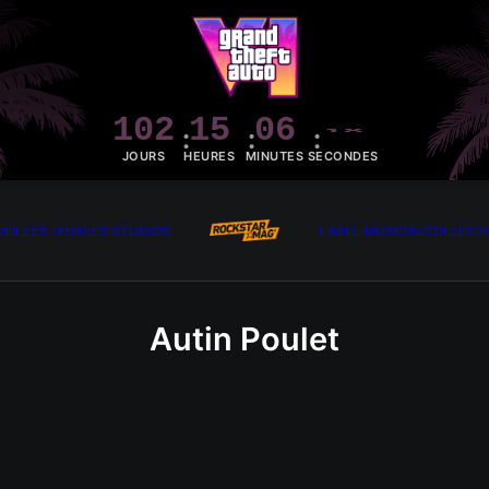
102
15
06
17
JOURS
HEURES
MINUTES
SECONDES
EIL
LES JEUX
LES STUDIOS
LABEL MUSCIAL
COLLECT
Autin Poulet