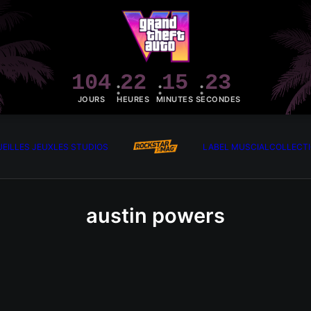
104
22
15
23
JOURS
HEURES
MINUTES
SECONDES
EIL
LES JEUX
LES STUDIOS
LABEL MUSCIAL
COLLECT
austin powers