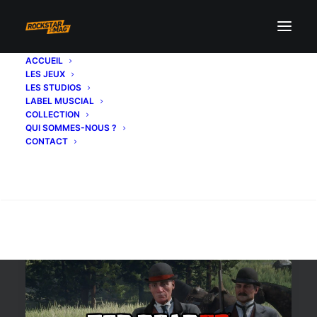
ACCUEIL
LES JEUX
agency
LES STUDIOS
LABEL MUSCIAL
COLLECTION
QUI SOMMES-NOUS ?
CONTACT
Recherche