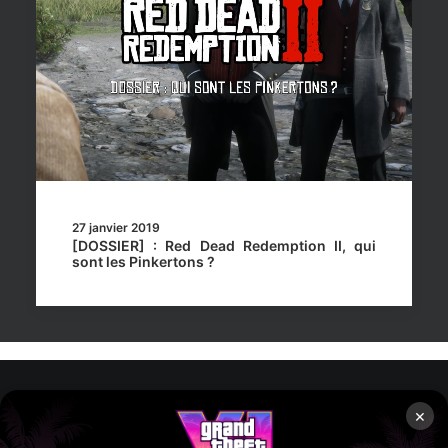
27 janvier 2019
[DOSSIER] : Red Dead Redemption II, qui
sont les Pinkertons ?
×
Rockstar Mag’, Copyright © 2013-2026 – Tous droits réservés
– Politiq