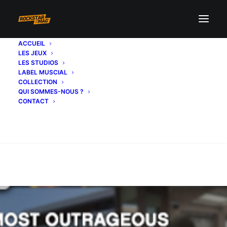
ACCUEIL
LES JEUX
LES STUDIOS
LABEL MUSCIAL
COLLECTION
QUI SOMMES-NOUS ?
CONTACT
Recherche