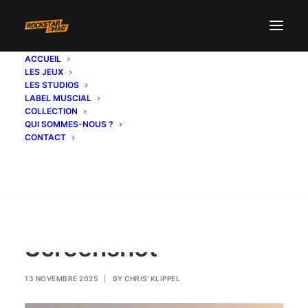
ACCUEIL
LES JEUX
Screenshot
LES STUDIOS
LABEL MUSCIAL
Accueil
ARTICLES
Red Dead Redemption
COLLECTION
Red Dead Redemption | Le jeu arrive sur Netflix Games
QUI SOMMES-NOUS ?
(iOs et Android) le 2 décembre 2025
CONTACT
Screenshot
Recherche
Screenshot
13 NOVEMBRE 2025
|
BY
CHRIS' KLIPPEL