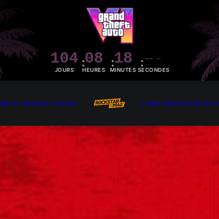
104
08
18
03
JOURS
HEURES
MINUTES
SECONDES
EIL
LES JEUX
LES STUDIOS
LABEL MUSCIAL
COLLECT