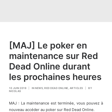
[MAJ] Le poker en
maintenance sur Red
Dead Online durant
les prochaines heures
10 JUIN 2019
|
IN
NEWS
,
RED DEAD ONLINE
,
ARTICLES
|
BY
NICOLAS
MAJ : La maintenance est terminée, vous pouvez à
nouveau accéder au poker sur Red Dead Online.