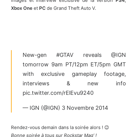
images et interview exclusive de la version
PS4
,
Xbox One
et
PC
de
Grand Theft Auto V
.
New-gen
#GTAV
reveals
@IGN
tomorrow 9am PT/12pm ET/5pm GMT
with exclusive gameplay footage,
interviews & new info
pic.twitter.com/rElEvu9240
— IGN (@IGN)
3 Novembre 2014
Rendez-vous demain dans la soirée alors ! 😉
Bonne soirée à tous sur Rockstar Mag’ !