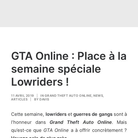
GTA Online : Place à la
semaine spéciale
Lowriders !
11 AVRIL 2019
|
IN
GRAND THEFT AUTO ONLINE
,
NEWS
,
ARTICLES
|
BY
DAVIS
Cette semaine,
lowriders
et
guerres de gangs
sont à
l’honneur dans
Grand Theft Auto Online
. Mais
qu’est-ce que
GTA Online
a à offrir concrètement ?