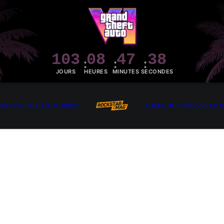
103
08
47
37
JOURS
HEURES
MINUTES
SECONDES
EIL
LES JEUX
LES STUDIOS
LABEL MUSCIAL
COLLECT