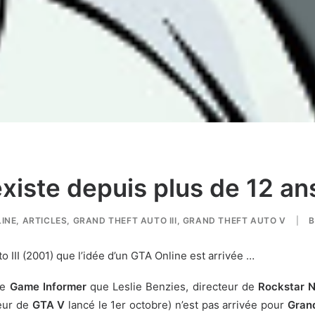
existe depuis plus de 12 ans
INE
,
ARTICLES
,
GRAND THEFT AUTO III
,
GRAND THEFT AUTO V
|
 III (2001) que l’idée d’un GTA Online est arrivée …
ne
Game Informer
que Leslie Benzies, directeur de
Rockstar N
ueur de
GTA V
lancé le 1er octobre) n’est pas arrivée pour
Gran