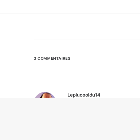
3 COMMENTAIRES
Leplucooldu14
19 août 2014
J’avais pas lue cet article… bon d