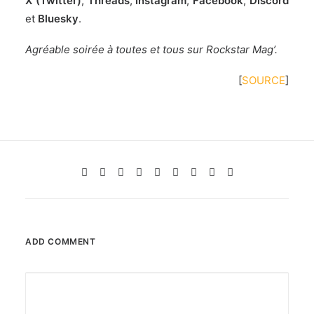
X (Twitter)
,
Threads
,
Instagram
,
Facebook
,
Discord
et
Bluesky
.
Agréable soirée à toutes et tous sur Rockstar Mag’.
[
SOURCE
]
ADD COMMENT