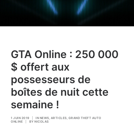
GTA Online : 250 000
$ offert aux
possesseurs de
boîtes de nuit cette
semaine !
1 JUIN 2019
|
IN
NEWS
,
ARTICLES
,
GRAND THEFT AUTO
ONLINE
|
BY
NICOLAS