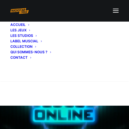
ACCUEIL
LES JEUX
LES STUDIOS
LABEL MUSCIAL
COLLECTION
QUI SOMMES-NOUS ?
CONTACT
Recherche