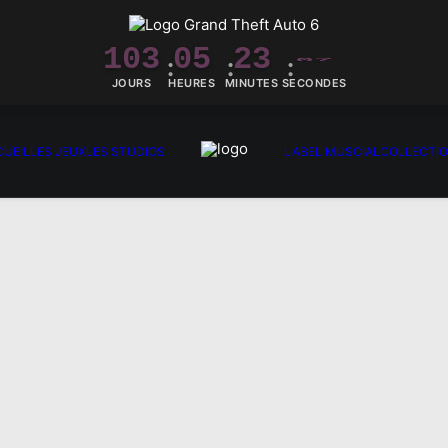
103
05
23
06
JOURS
HEURES
MINUTES
SECONDES
UEIL
LES JEUX
LES STUDIOS
LABEL MUSCIAL
COLLECTI