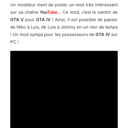
Un moddeur vient de poster un mod très intéressant
sur sa chaîne
You
Tube
… Ce mod, c’est le switch de
GTA V
pour
GTA IV
! Ainsi, il est possible de passer
de Niko à Luis, de Luis à Johnny en un rien de temps
! Un mod sympa pour les possesseurs de
GTA IV
sur
PC !