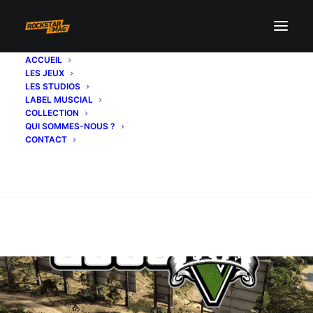
ACCUEIL
LES JEUX
LES STUDIOS
LABEL MUSCIAL
COLLECTION
QUI SOMMES-NOUS ?
CONTACT
Recherche