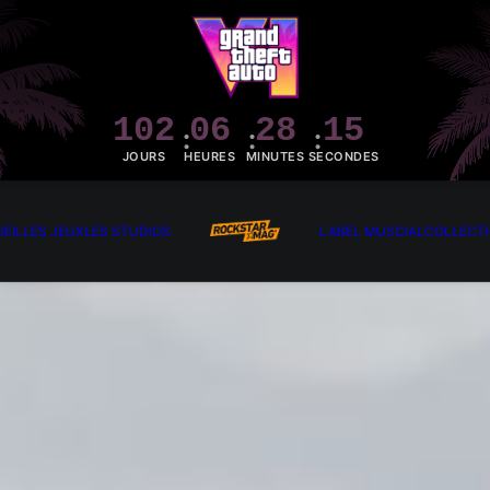
102
06
28
14
JOURS
HEURES
MINUTES
SECONDES
EIL
LES JEUX
LES STUDIOS
LABEL MUSCIAL
COLLECT