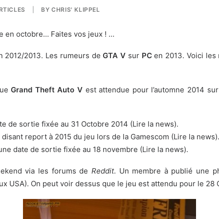
RTICLES
|
BY
CHRIS' KLIPPEL
 en octobre… Faites vos jeux ! …
 2012/2013. Les rumeurs de
GTA V
sur
PC
en 2013. Voici les
que
Grand Theft Auto V
est attendue pour l’automne 2014 su
e de sortie fixée au 31 Octobre 2014 (
Lire la news
).
 disant report à 2015 du jeu lors de la Gamescom (
Lire la news
)
ne date de sortie fixée au 18 novembre (
Lire la news
).
eekend via les forums de
Reddit
. Un membre à publié une p
x USA). On peut voir dessus que le jeu est attendu pour le 28 