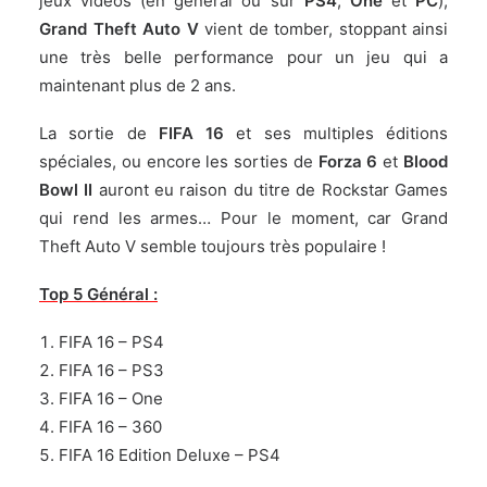
jeux vidéos (en général ou sur
PS4
,
One
et
PC
),
Grand Theft Auto V
vient de tomber, stoppant ainsi
une très belle performance pour un jeu qui a
maintenant plus de 2 ans.
La sortie de
FIFA 16
et ses multiples éditions
spéciales, ou encore les sorties de
Forza 6
et
Blood
Bowl II
auront eu raison du titre de
Rockstar Games
qui rend les armes… Pour le moment, car Grand
Theft Auto V semble toujours très populaire !
Top 5 Général :
FIFA 16 – PS4
FIFA 16 – PS3
FIFA 16 – One
FIFA 16 – 360
FIFA 16 Edition Deluxe – PS4