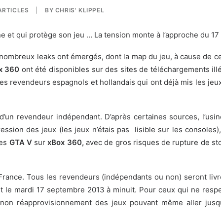
ARTICLES
|
BY
CHRIS' KLIPPEL
e et qui protège son jeu … La tension monte à l’approche du 
 nombreux leaks ont émergés, dont
la map du jeu
, à cause de c
x 360
ont été disponibles sur des sites de téléchargements ill
les revendeurs espagnols et hollandais qui ont déjà mis les jeu
d’un revendeur indépendant. D’après certaines sources, l’usi
ression des jeux (les jeux n’étais pas lisible sur les consoles
es
GTA V
sur
xBox 360,
avec de gros risques de rupture de sto
n France. Tous les revendeurs (indépendants ou non) seront li
t le mardi 17 septembre 2013 à minuit. Pour ceux qui ne respe
e, non réapprovisionnement des jeux pouvant même aller jusq