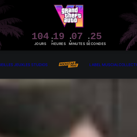
104
19
07
24
JOURS
HEURES
MINUTES
SECONDES
EIL
LES JEUX
LES STUDIOS
LABEL MUSCIAL
COLLECT