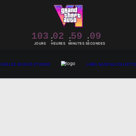
103
02
59
09
JOURS
HEURES
MINUTES
SECONDES
UEIL
LES JEUX
LES STUDIOS
LABEL MUSCIAL
COLLECTI