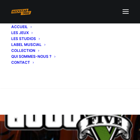
ACCUEIL
LES JEUX
LES STUDIOS
LABEL MUSCIAL
COLLECTION
QUI SOMMES-NOUS ?
CONTACT
Recherche