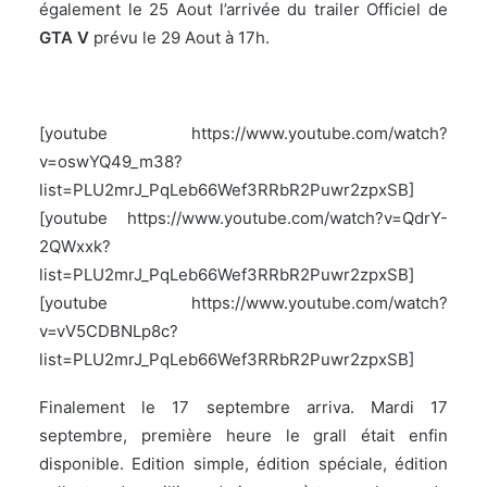
également le 25 Aout l’arrivée du trailer Officiel de
GTA V
prévu le 29 Aout à 17h.
[youtube https://www.youtube.com/watch?
v=oswYQ49_m38?
list=PLU2mrJ_PqLeb66Wef3RRbR2Puwr2zpxSB]
[youtube https://www.youtube.com/watch?v=QdrY-
2QWxxk?
list=PLU2mrJ_PqLeb66Wef3RRbR2Puwr2zpxSB]
[youtube https://www.youtube.com/watch?
v=vV5CDBNLp8c?
list=PLU2mrJ_PqLeb66Wef3RRbR2Puwr2zpxSB]
Finalement le 17 septembre arriva. Mardi 17
septembre, première heure le grall était enfin
disponible. Edition simple, édition spéciale, édition