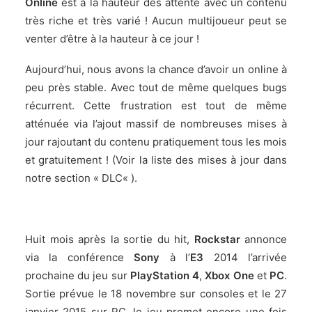
Online
est à la hauteur des attente avec un contenu
très riche et très varié ! Aucun multijoueur peut se
venter d’être à la hauteur à ce jour !
Aujourd’hui, nous avons la chance d’avoir un online à
peu près stable. Avec tout de même quelques bugs
récurrent. Cette frustration est tout de même
atténuée via l’ajout massif de nombreuses mises à
jour rajoutant du contenu pratiquement tous les mois
et gratuitement ! (
Voir la liste des mises à jour dans
notre section « DLC
« ).
Huit mois après la sortie du hit,
Rockstar
annonce
via la conférence
Sony
à l’
E3
2014 l’arrivée
prochaine du jeu sur
PlayStation 4
,
Xbox One
et
PC
.
Sortie prévue le 18 novembre sur consoles et le 27
janvier 2015 sur PC, le jeu promet encore une fois