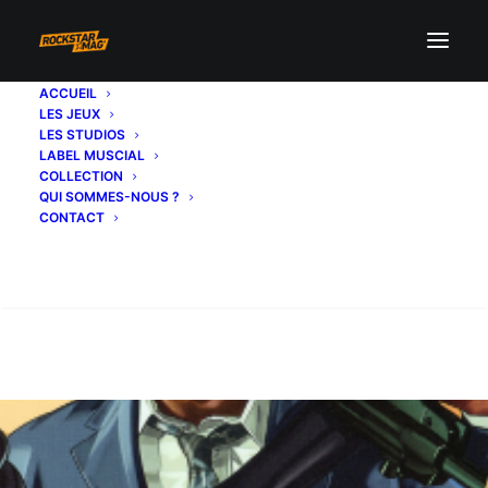
ACCUEIL
LES JEUX
LES STUDIOS
LABEL MUSCIAL
COLLECTION
QUI SOMMES-NOUS ?
CONTACT
Recherche