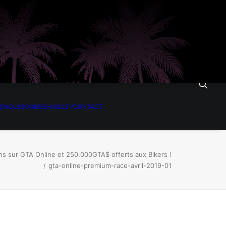
ION
QUI SOMMES-NOUS ?
CONTACT
ns sur GTA Online et 250.000GTA$ offerts aux Bikers !
gta-online-premium-race-avril-2019-01