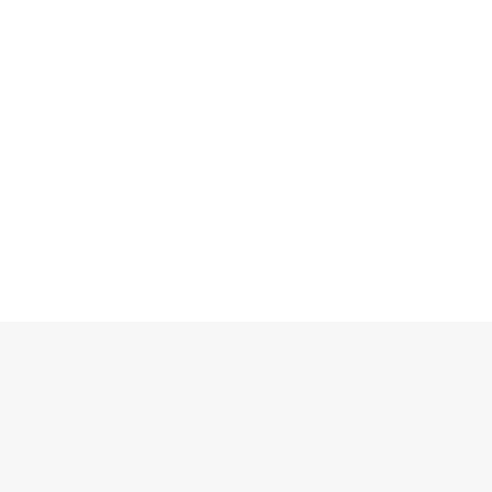
réservés
– Politique de confidentialité