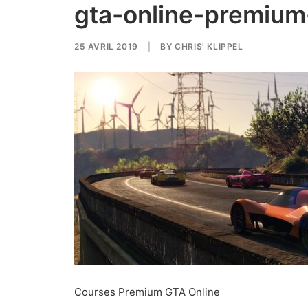
gta-online-premium
25 AVRIL 2019
|
BY
CHRIS' KLIPPEL
Courses Premium GTA Online