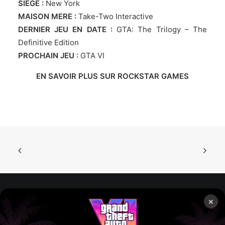
SIEGE :
New York
MAISON MERE :
Take-Two Interactive
DERNIER JEU EN DATE :
GTA: The Trilogy – The
Definitive Edition
PROCHAIN JEU :
GTA VI
EN SAVOIR PLUS SUR ROCKSTAR GAMES
×
Rockstar Mag’, Copyright © 2013-2026 – Tous droits réservés
– Politiq