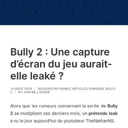
Bully 2 : Une capture
d’écran du jeu aurait-
elle leaké ?
14 AOÛT 2019
|
IN
ROCKSTAR GAMES
,
ARTICLES
,
RUMEURS
,
BULLY
2
|
BY
JANTAR_LOCKER
Alors que les rumeurs concernant la sortie de
Bully
2
se multiplient
ces derniers mois
, un
prétendu leak
a vu le jour aujourd’hui du youtubeur
TheNathanNS.