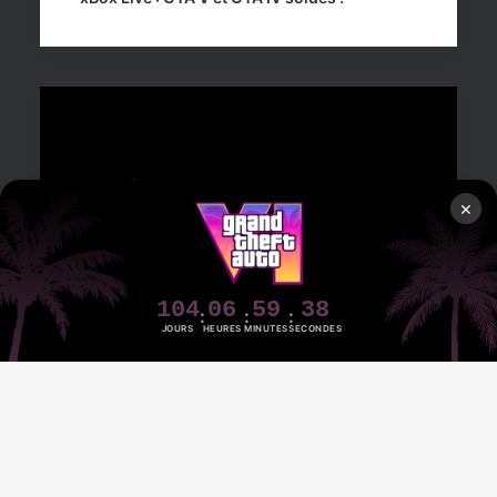
×
104
06
59
37
JOURS
HEURES
MINUTES
SECONDES
2 décembre 2013
xBox Live : Red Dead Redemption et L.A.
Noire soldés !