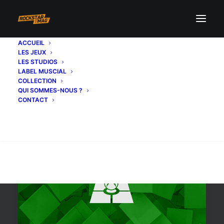
ACCUEIL
LES JEUX
xbox live
LES STUDIOS
LABEL MUSCIAL
COLLECTION
QUI SOMMES-NOUS ?
CONTACT
Recherche