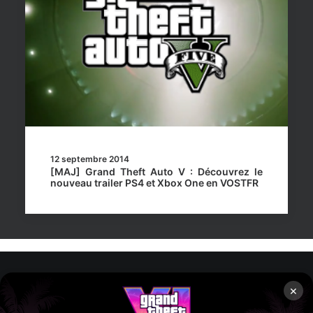
12 septembre 2014
[MAJ] Grand Theft Auto V : Découvrez le
nouveau trailer PS4 et Xbox One en VOSTFR
×
Rockstar Mag’, Copyright © 2013-2026 – Tous droits réservés
– Politiq