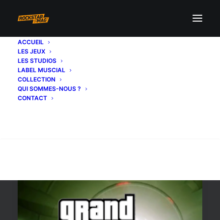
ACCUEIL
LES JEUX
trailer gta 5 ps4
LES STUDIOS
LABEL MUSCIAL
COLLECTION
QUI SOMMES-NOUS ?
CONTACT
Recherche