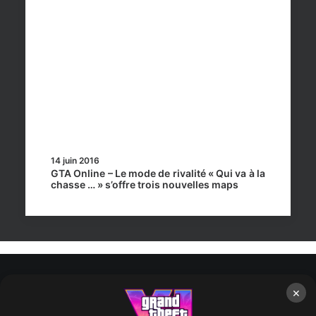
14 juin 2016
GTA Online – Le mode de rivalité « Qui va à la
chasse … » s’offre trois nouvelles maps
×
Rockstar Mag’, Copyright © 2013-2026 – Tous droits réservés
– Politiq