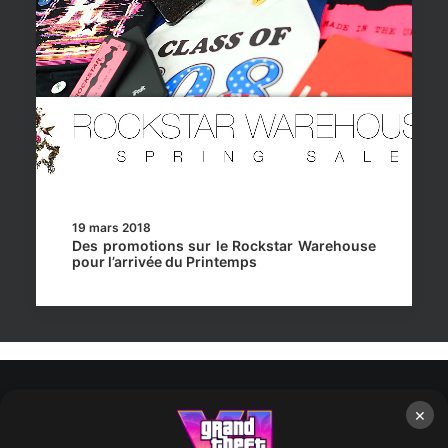
19 mars 2018
Des promotions sur le Rockstar Warehouse
pour l’arrivée du Printemps
×
Rockstar Mag’, Copyright © 2013-2026 – Tous droits réservés
– Politiq