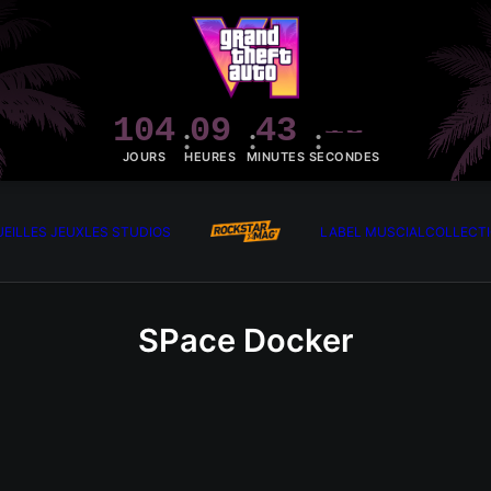
104
09
43
17
JOURS
HEURES
MINUTES
SECONDES
EIL
LES JEUX
LES STUDIOS
LABEL MUSCIAL
COLLECT
SPace Docker