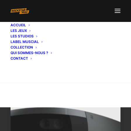
ACCUEIL
LES JEUX
réalité virutelle
LES STUDIOS
LABEL MUSCIAL
COLLECTION
QUI SOMMES-NOUS ?
CONTACT
Recherche