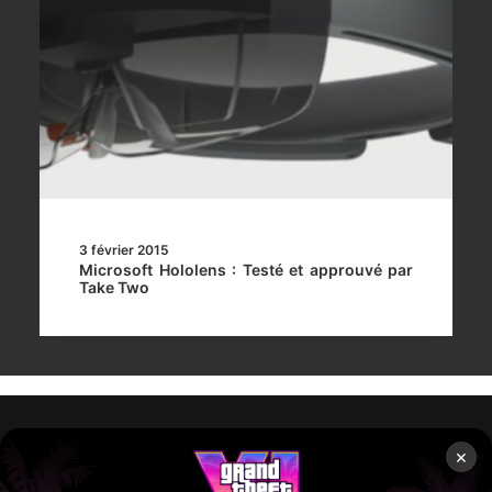
3 février 2015
Microsoft Hololens : Testé et approuvé par
Take Two
×
Rockstar Mag’, Copyright © 2013-2026 – Tous droits réservés
– Politiq