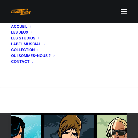
ACCUEIL
LES JEUX
radios
LES STUDIOS
LABEL MUSCIAL
COLLECTION
QUI SOMMES-NOUS ?
CONTACT
Recherche