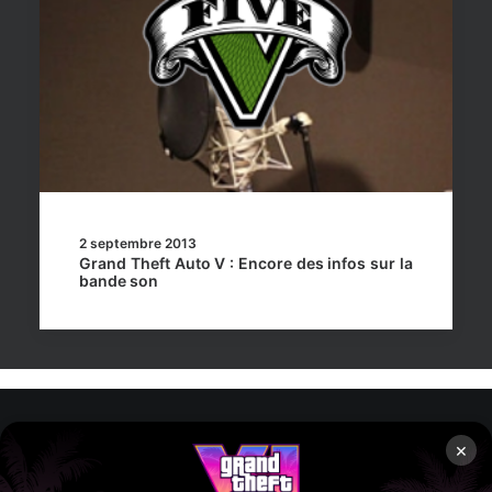
2 septembre 2013
Grand Theft Auto V : Encore des infos sur la
bande son
×
Rockstar Mag’, Copyright © 2013-2026 – Tous droits réservés
– Politiq