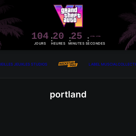
104
20
25
32
JOURS
HEURES
MINUTES
SECONDES
EIL
LES JEUX
LES STUDIOS
LABEL MUSCIAL
COLLECT
portland