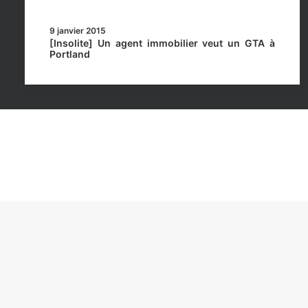
9 janvier 2015
[Insolite] Un agent immobilier veut un GTA à
Portland
Rockstar Mag’, Copyright © 2013-2026 – Tous droits 