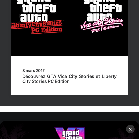
3 mars 2017
Découvrez GTA Vice City Stories et Liberty
City Stories PC Edition
×
Rockstar Mag’, Copyright © 2013-2026 – Tous droits réservés
– Politiq