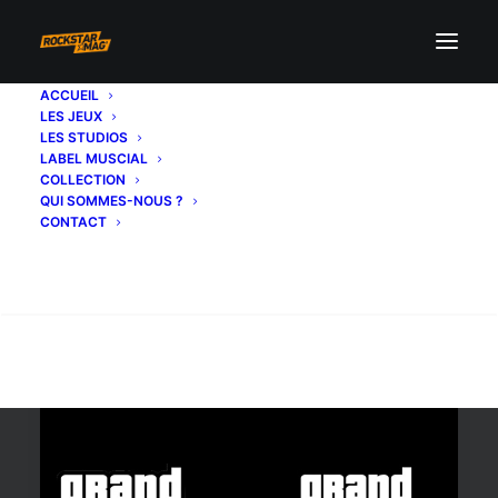
ACCUEIL
LES JEUX
pc edition
LES STUDIOS
LABEL MUSCIAL
COLLECTION
QUI SOMMES-NOUS ?
CONTACT
Recherche