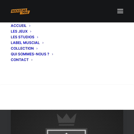
ACCUEIL
LES JEUX
partenariat
LES STUDIOS
LABEL MUSCIAL
COLLECTION
QUI SOMMES-NOUS ?
CONTACT
Recherche