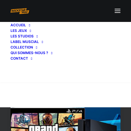
ACCUEIL
LES JEUX
pack ps4 gta 5 the last of
LES STUDIOS
LABEL MUSCIAL
us
COLLECTION
QUI SOMMES-NOUS ?
CONTACT
Recherche