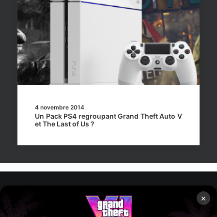
4 novembre 2014
Un Pack PS4 regroupant Grand Theft Auto V
et The Last of Us ?
×
Rockstar Mag’, Copyright © 2013-2026 – Tous droits réservés
– Politiq