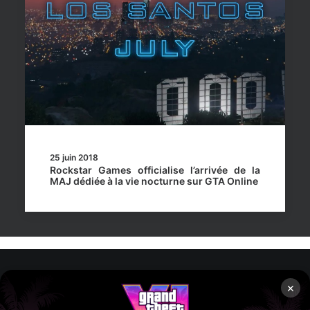
25 juin 2018
Rockstar Games officialise l’arrivée de la
MAJ dédiée à la vie nocturne sur GTA Online
×
Rockstar Mag’, Copyright © 2013-2026 – Tous droits réservés
– Politiq