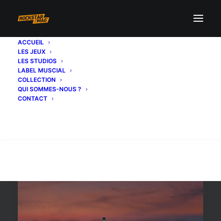
ACCUEIL
LES JEUX
nightlife
LES STUDIOS
LABEL MUSCIAL
COLLECTION
QUI SOMMES-NOUS ?
CONTACT
Recherche