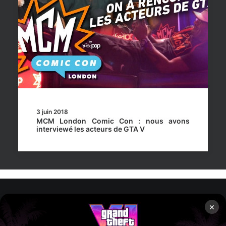
3 juin 2018
MCM London Comic Con : nous avons
interviewé les acteurs de GTA V
×
Rockstar Mag’, Copyright © 2013-2026 – Tous droits réservés
– Politiq