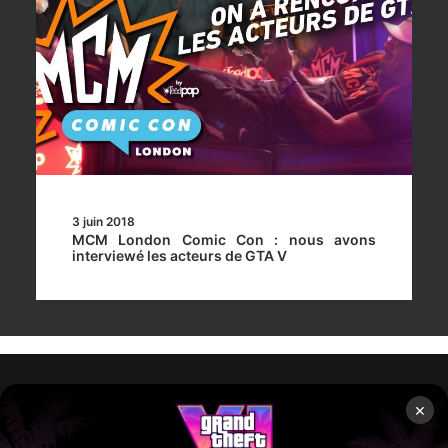
3 juin 2018
MCM London Comic Con : nous avons
interviewé les acteurs de GTA V
×
Rockstar Mag’, Copyright © 2013-2026 – Tous droits réservés
– Politiq