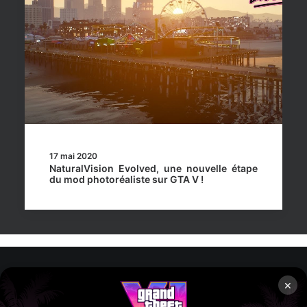
17 mai 2020
NaturalVision Evolved, une nouvelle étape
du mod photoréaliste sur GTA V !
×
Rockstar Mag’, Copyright © 2013-2026 – Tous droits réservés
– Politiq